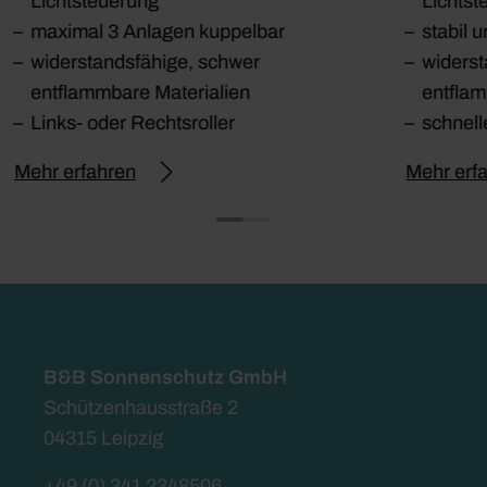
Lichtsteuerung
Lichtst
maximal 3 Anlagen kuppelbar
stabil 
widerstandsfähige, schwer
widerst
entflammbare Materialien
entflam
Links- oder Rechtsroller
schnell
Mehr erfahren
Mehr erf
B&B Sonnenschutz GmbH
Schützenhausstraße 2
04315 Leipzig
+49 (0) 341 2348506