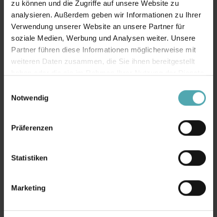
zu können und die Zugriffe auf unsere Website zu
analysieren. Außerdem geben wir Informationen zu Ihrer
Verwendung unserer Website an unsere Partner für
soziale Medien, Werbung und Analysen weiter. Unsere
Partner führen diese Informationen möglicherweise mit
weiteren Daten zusammen, die Sie ihnen bereitgestellt
haben oder die sie im Rahmen Ihrer Nutzung der Dienste
Verdunklungsanlagen sorgen für
gesammelt haben.
E
vollständige Dunkelheit, ideal für
Notwendig
i
erholsamen Schlaf oder optimalen
n
w
Lichtschutz zu jeder Tageszeit.
Präferenzen
i
l
l
Statistiken
i
g
Marketing
u
n
g