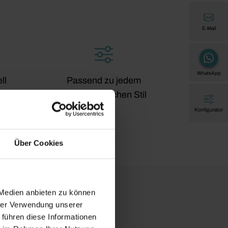
E-Mail
WhatsApp
ll
Passend zu jedem
architektonischen Stil
Konfigurator
Über Cookies
 Medien anbieten zu können
ne neue
hrer Verwendung unserer
ng?
 führen diese Informationen