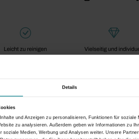
Leicht zu reinigen
Vielseitig und individue
Details
Cookies
nhalte und Anzeigen zu personalisieren, Funktionen für soziale
Was kostet mei
Website zu analysieren. Außerdem geben wir Informationen zu I
Absturzsicheru
r soziale Medien, Werbung und Analysen weiter. Unsere Partner