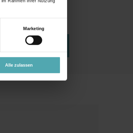
ie im Rahmen Ihrer Nutzung
ter erhalten Sie mit nur
rsönliches, kostenloses
Marketing
Absturzsicherung
igurieren
Alle zulassen