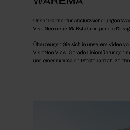
WAREMA
w
a
h
Unser Partner für Absturzsicherungen WAR
l
VisioNeo
neue Maßstäbe
in puncto
Desi
Überzeugen Sie sich in unserem Video vo
VisioNeo View. Gerade Linienführungen mi
und einer minimalen Pfostenanzahl zeichn