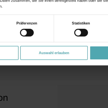
 Daten zusammen, die Sie ihnen bereitgestellt haben oder die s
Mit unserem Kaufbera
n.
wenigen Klicks Ihr pe
Angebot.
Präferenzen
Statistiken
Fenster mit 
konf
Auswahl erlauben
on