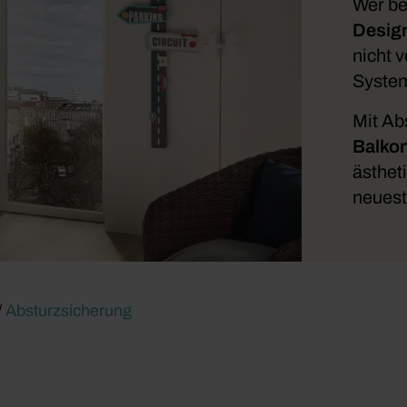
Wer be
Desig
nicht v
System
Mit Ab
Balko
ästhet
neuest
/
Absturzsicherung