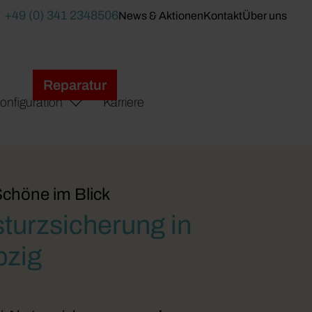
+49 (0) 341 2348506
News & Aktionen
Kontakt
Über uns
Reparatur
onfiguration
Karriere
chöne im Blick
turzsicherung in
pzig