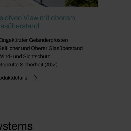
isioNeo View mit oberem
lasüberstand
Eingekürzter Geländerpfosten
Seitlicher und Oberer Glasüberstand
Wind- und Sichtschutz
Geprüfte Sicherheit (AbZ)
oduktdetails
systems