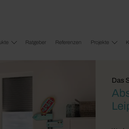
ukte
Ratgeber
Referenzen
Projekte
K
Das S
Abs
Lei