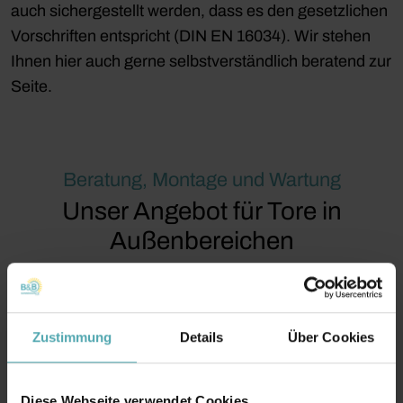
auch sichergestellt werden, dass es den gesetzlichen
Vorschriften entspricht (DIN EN 16034). Wir stehen
Ihnen hier auch gerne selbstverständlich beratend zur
Seite.
Beratung, Montage und Wartung
Unser Angebot für Tore in
Außenbereichen
Zustimmung
Details
Über Cookies
Diese Webseite verwendet Cookies