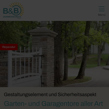
Direkt zur Top-Navigation
Direkt zur Hauptnavigation
Zum Inhalt springen
Direkt zum Footer
Hauptnavigation
Menü
Reparatur
Gestaltungselement und Sicherheitsaspekt
Garten- und Garagentore aller Art