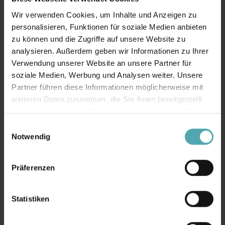
Roll- und
Schranken
Gleit- und
Wir verwenden Cookies, um Inhalte und Anzeigen zu
Schiebetore
und
Falttore
personalisieren, Funktionen für soziale Medien anbieten
Schwenktor
zu können und die Zugriffe auf unsere Website zu
Robust,
Für maximale
e
analysieren. Außerdem geben wir Informationen zu Ihrer
platzsparend
Flexibilität bei
Verwendung unserer Website an unsere Partner für
Effiziente
und vielseitig –
beengten
soziale Medien, Werbung und Analysen weiter. Unsere
Zufahrtskontroll
unsere Roll-
Platzverhältnis
Partner führen diese Informationen möglicherweise mit
e für
weiteren Daten zusammen, die Sie ihnen bereitgestellt
und
sen: Unsere
haben oder die sie im Rahmen Ihrer Nutzung der Dienste
Parkplätze,
Schiebetore
Gleit- und
gesammelt haben.
Firmengelände
E
eignen sich
Falttore
Notwendig
i
und private
ideal für
kombinieren
n
Zufahrten: Mit
Industrie,
Funktionalität
w
unseren
Präferenzen
Gewerbe und
mit
i
Schranken- und
private
ansprechender
l
Schwenktorlös
Anwendungen.
Optik.
l
Statistiken
ungen sorgen
i
Wir bieten
Individuell
g
Sie für