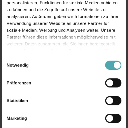
personalisieren, Funktionen für soziale Medien anbieten
zu können und die Zugriffe auf unsere Website zu
analysieren. Außerdem geben wir Informationen zu Ihrer
Verwendung unserer Website an unsere Partner für
soziale Medien, Werbung und Analysen weiter. Unsere
Partner führen diese Informationen möglicherweise mit
weiteren Daten zusammen, die Sie ihnen bereitgestellt
haben oder die sie im Rahmen Ihrer Nutzung der Dienste
gesammelt haben.
E
Notwendig
i
n
w
Präferenzen
i
l
l
Statistiken
i
g
Marketing
u
n