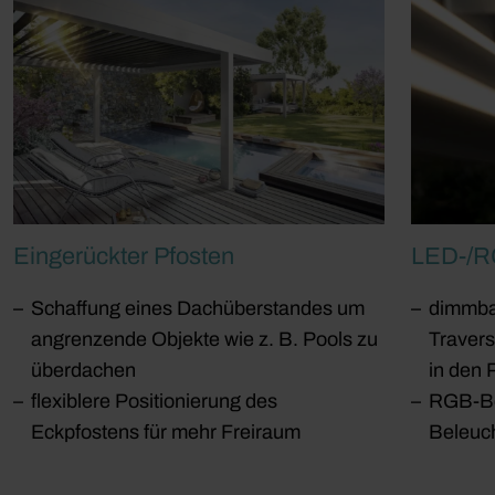
Eingerückter Pfosten
LED-/R
Schaffung eines Dachüberstandes um
dimmba
angrenzende Objekte wie z. B. Pools zu
Travers
überdachen
in den 
flexiblere Positionierung des
RGB-Bel
Eckpfostens für mehr Freiraum
Beleuc