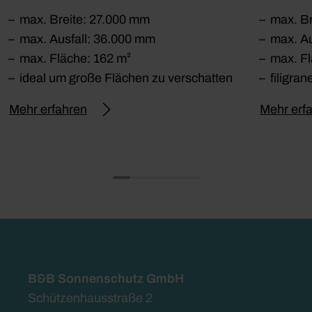
max. Breite: 27.000 mm
max. B
max. Ausfall: 36.000 mm
max. Au
max. Fläche: 162 m²
max. Fl
ideal um große Flächen zu verschatten
filigra
Mehr erfahren
Mehr erf
B&B Sonnenschutz GmbH
Schützenhausstraße 2