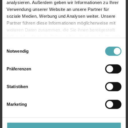
analysieren. Außerdem geben wir Informationen zu Ihrer
Verwendung unserer Website an unsere Partner für
soziale Medien, Werbung und Analysen weiter. Unsere
Partner führen diese Informationen möglicherweise mit
weiteren Daten zusammen, die Sie ihnen bereitgestellt
haben oder die sie im Rahmen Ihrer Nutzung der Dienste
gesammelt haben.
E
Notwendig
i
SOMFY
n
– alle Geräte per Funk vernetzt
w
Präferenzen
– Kommunikation in Echtzeit
i
– direkte Rückmeldung
l
l
Statistiken
– an Ihren Internet Router angeschlossen
i
– sichere Server
g
Marketing
u
Produktdetails
n
g
s