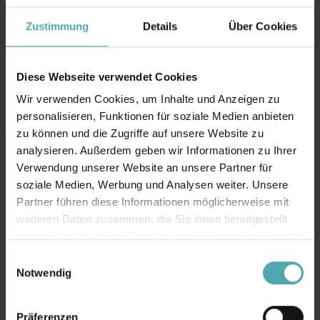
Heizstrahlern, Beleuchtung und Volant-Rollos.
Zustimmung
Details
Über Cookies
Sie erhalten sofort Ihr Angebot – starten Sie jetzt!
Diese Webseite verwendet Cookies
Jetzt Markise konfigurieren
Wir verwenden Cookies, um Inhalte und Anzeigen zu
personalisieren, Funktionen für soziale Medien anbieten
zu können und die Zugriffe auf unsere Website zu
analysieren. Außerdem geben wir Informationen zu Ihrer
Verwendung unserer Website an unsere Partner für
soziale Medien, Werbung und Analysen weiter. Unsere
Partner führen diese Informationen möglicherweise mit
weiteren Daten zusammen, die Sie ihnen bereitgestellt
haben oder die sie im Rahmen Ihrer Nutzung der Dienste
Bitte akzeptieren Sie die
Marketing
Cookies,
gesammelt haben.
E
damit Sie diesen Inhalt sehen können.
Notwendig
i
n
w
Präferenzen