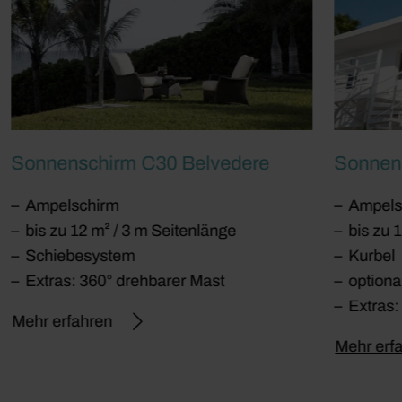
Sonnenschirm C30 Belvedere
Sonnen
Ampelschirm
Ampels
bis zu 12 m² / 3 m Seitenlänge
bis zu 
Schiebesystem
Kurbel
Extras: 360° drehbarer Mast
optiona
Extras:
Mehr erfahren
Mehr erf