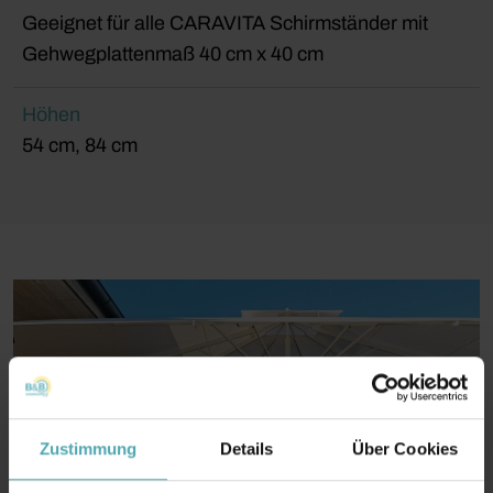
Geeignet für alle CARAVITA Schirmständer mit
Gehwegplattenmaß 40 cm x 40 cm
Höhen
54 cm, 84 cm
Zustimmung
Details
Über Cookies