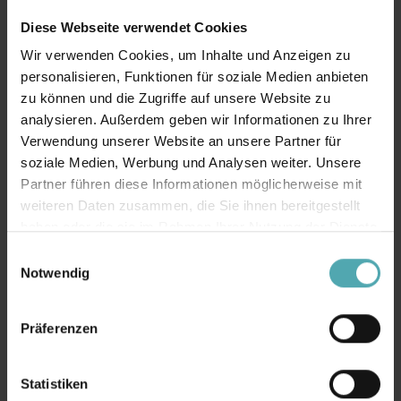
Diese Webseite verwendet Cookies
Wir verwenden Cookies, um Inhalte und Anzeigen zu
personalisieren, Funktionen für soziale Medien anbieten
zu können und die Zugriffe auf unsere Website zu
Sonnenschirme bieten flexiblen Schatten
analysieren. Außerdem geben wir Informationen zu Ihrer
und schaffen einen gemütlichen Platz zum
Verwendung unserer Website an unsere Partner für
Entspannen im Freien.
soziale Medien, Werbung und Analysen weiter. Unsere
Partner führen diese Informationen möglicherweise mit
weiteren Daten zusammen, die Sie ihnen bereitgestellt
haben oder die sie im Rahmen Ihrer Nutzung der Dienste
gesammelt haben.
E
Notwendig
i
n
w
Präferenzen
i
l
l
Statistiken