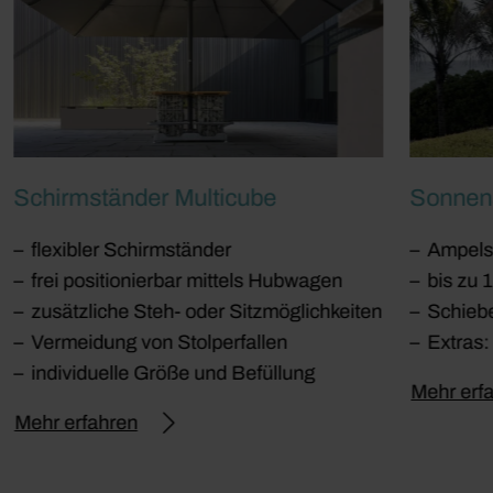
Schirmständer Multicube
Sonnen
flexibler Schirmständer
Ampels
frei positionierbar mittels Hubwagen
bis zu 
zusätzliche Steh- oder Sitzmöglichkeiten
Schieb
Vermeidung von Stolperfallen
Extras:
individuelle Größe und Befüllung
Mehr erf
Mehr erfahren