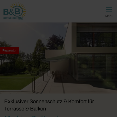
Direkt zur Top-Navigation
Direkt zur Hauptnavigation
Zum Inhalt springen
Direkt zum Footer
Hauptnavigation
Menü
Reparatur
Exklusiver Sonnenschutz & Komfort für
Terrasse & Balkon