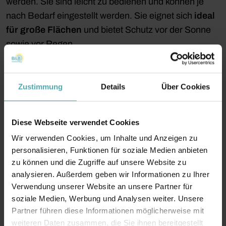
werden. Sie sind leicht zu bedienen und können je
nach Bedarf eingestellt werden. Sie eignet sich
ideal
für große Flächen
und bietet Schutz vor der Sonne
sowie vor Regen.
Zustimmung
Details
Über Cookies
Pergola-Markise
Diese Webseite verwendet Cookies
Wenn Sie eine
großflächige Terrasse
oder einen
Wir verwenden Cookies, um Inhalte und Anzeigen zu
größeren Freisitz haben, ist eine
Pergola-Markise
die
personalisieren, Funktionen für soziale Medien anbieten
perfekte Wahl für Ihren Sonnenschutz. Mit der auf
zu können und die Zugriffe auf unsere Website zu
Stützen ruhenden Konstruktion lassen sich
größere
analysieren. Außerdem geben wir Informationen zu Ihrer
Ausfalltiefen
erreichen und eine einzigartige
Verwendung unserer Website an unsere Partner für
soziale Medien, Werbung und Analysen weiter. Unsere
Atmosphäre auf Ihrer Terrasse schaffen. Die
Partner führen diese Informationen möglicherweise mit
Pergolamarkisen sind
freistehend
oder
an einem
weiteren Daten zusammen, die Sie ihnen bereitgestellt