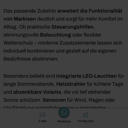
Das passende Zubehör
erweitert die Funktionalität
von Markisen
deutlich und sorgt für mehr Komfort im
Alltag. Ob praktische
Steuerungshilfen
,
stimmungsvolle
Beleuchtung
oder flexibler
Wetterschutz – moderne Zusatzelemente lassen sich
individuell kombinieren und gezielt auf die eigenen
Bedürfnisse abstimmen.
Besonders beliebt sind
integrierte LED-Leuchten
für
lange Sommerabende,
Heizstrahler
für kühlere Tage
und
absenkbare Volants
, die vor tief stehender
Sonne schützen.
Sensoren
für Wind, Regen oder
UV-Strahlung ermöglichen eine automatische
Steuerung, während
Seitenteile
zusätzlichen Sicht-
E-Mail
Konfigurator
WhatsApp
und Windschutz bieten. Auch beim Markisentuch