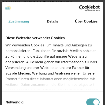
Varianten werden sie
durch seitliche
Führungsschienen oder Pfosten gestützt
, was
eine erhöhte Windfestigkeit und Belastbarkeit
Zustimmung
Details
Über Cookies
gegenüber anderen Arten ermöglicht. Dadurch
eignen sie sich besonders für großzügige Terrassen,
offene Gartenbereiche oder Gastronomieflächen.
Diese Webseite verwendet Cookies
Wir verwenden Cookies, um Inhalte und Anzeigen zu
Viele Modelle lassen sich mit seitlichen Elementen,
personalisieren, Funktionen für soziale Medien anbieten
integrierter Beleuchtung oder automatischen
zu können und die Zugriffe auf unsere Website zu
Steuerungen ausstatten. Der solide Aufbau verleiht
analysieren. Außerdem geben wir Informationen zu Ihrer
Verwendung unserer Website an unsere Partner für
Pergolamarkisen nicht nur Funktionalität, sondern
soziale Medien, Werbung und Analysen weiter. Unsere
auch
eine architektonisch klare Linie
, die Ihren
Partner führen diese Informationen möglicherweise mit
Außenbereich optisch aufwertet.
weiteren Daten zusammen, die Sie ihnen bereitgestellt
haben oder die sie im Rahmen Ihrer Nutzung der Dienste
gesammelt haben.
E
Notwendig
i